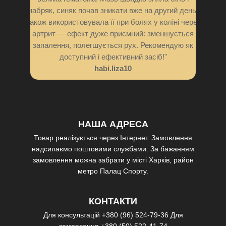
набряк, синяк почав зникати вже на другий день.
Також використовувала її при болях у коліні через
артрит — ефект дуже приємний: зменшується
запалення, полегшується рух. Рекомендую як
доступний і ефективний засіб!"
habi.liza10
НАША АДРЕСА
Товар реалізується через Інтернет. Замовлення
надсилаємо поштовими службами. За бажанням
замовлення можна забрати у місті Харків, район
метро Палац Спорту.
КОНТАКТИ
Для консультацій
+380 (96) 524-79-36
Для
замовлення
+380 (50) 522-41-74