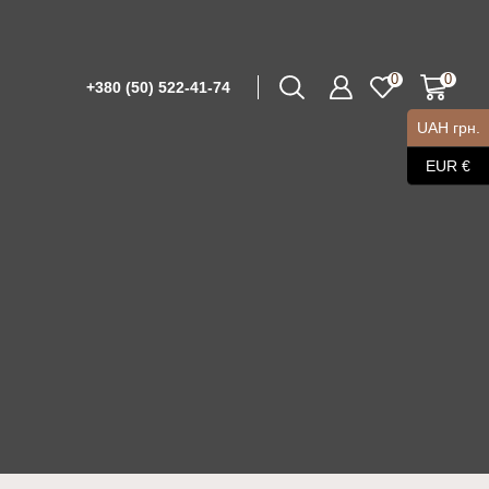
0
0
+380 (50) 522-41-74
UAH грн.
EUR €