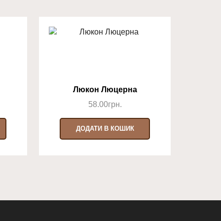
Люкон Люцерна
58.00
грн.
Комп
ДОДАТИ В КОШИК