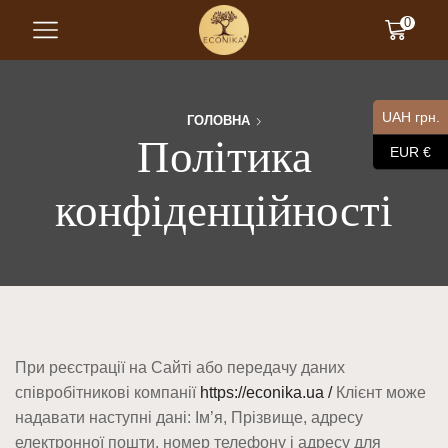
0
UAH грн.
ГОЛОВНА
Політика
EUR €
конфіденційності
При реєстрації на Сайті або передачу даних
співробітникові компанії
https://econika.ua /
Клієнт може
надавати наступні дані: Ім’я, Прізвище, адресу
електронної пошти, номер телефону і адресу для