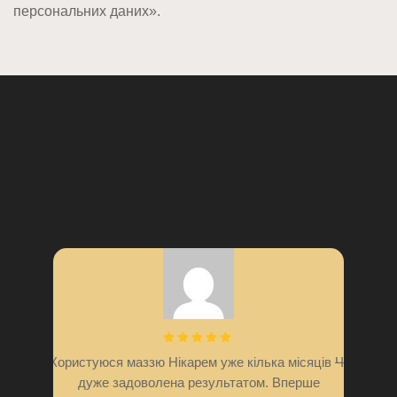
персональних даних».
Користуюся маззю Нікарем уже кілька місяців —
Чудова ма
дуже задоволена результатом. Вперше