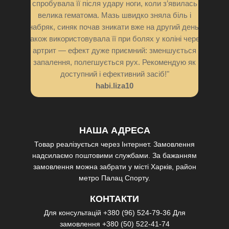
спробувала її після удару ноги, коли з’явилась
велика гематома. Мазь швидко зняла біль і
набряк, синяк почав зникати вже на другий день.
Також використовувала її при болях у коліні через
артрит — ефект дуже приємний: зменшується
запалення, полегшується рух. Рекомендую як
доступний і ефективний засіб!"
habi.liza10
НАША АДРЕСА
Товар реалізується через Інтернет. Замовлення
надсилаємо поштовими службами. За бажанням
замовлення можна забрати у місті Харків, район
метро Палац Спорту.
КОНТАКТИ
Для консультацій
+380 (96) 524-79-36
Для
замовлення
+380 (50) 522-41-74