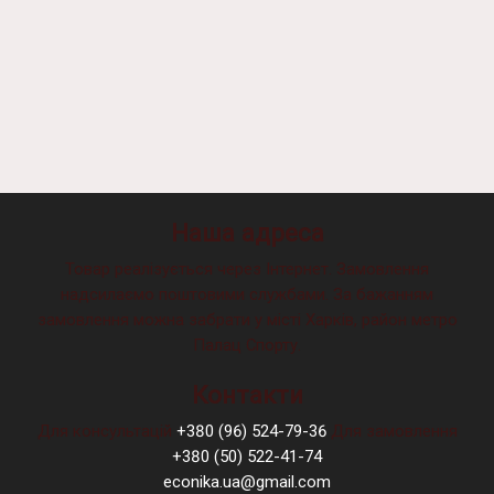
Наша адреса
Товар реалізується через Інтернет. Замовлення
надсилаємо поштовими службами. За бажанням
замовлення можна забрати у місті Харків, район метро
Палац Спорту.
Контакти
Для консультацій
+380 (96) 524-79-36
Для замовлення
+380 (50) 522-41-74
econika.ua@gmail.com