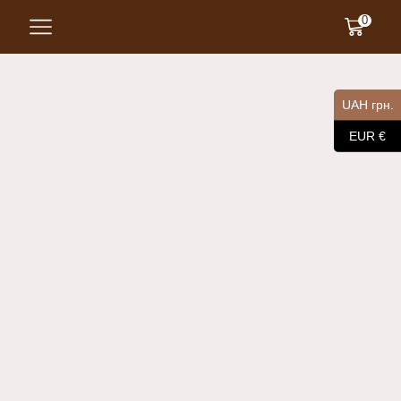
0
UAH грн.
EUR €