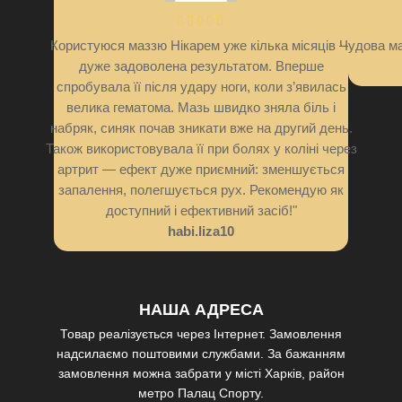
Користуюся маззю Нікарем уже кілька місяців —
Чудова ма
дуже задоволена результатом. Вперше
спробувала її після удару ноги, коли з’явилась
велика гематома. Мазь швидко зняла біль і
набряк, синяк почав зникати вже на другий день.
Також використовувала її при болях у коліні через
артрит — ефект дуже приємний: зменшується
запалення, полегшується рух. Рекомендую як
доступний і ефективний засіб!"
habi.liza10
НАША АДРЕСА
Товар реалізується через Інтернет. Замовлення
надсилаємо поштовими службами. За бажанням
замовлення можна забрати у місті Харків, район
метро Палац Спорту.